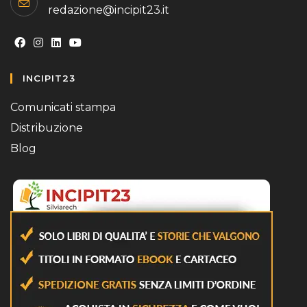
redazione@incipit23.it
Opens
Opens
Opens
Opens
INCIPIT23
in
in
in
in
a
a
a
a
Comunicati stampa
new
new
new
new
Distribuzione
tab
tab
tab
tab
Blog