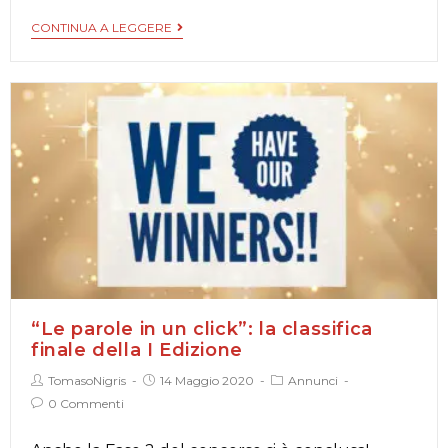
CONTINUA A LEGGERE
“Le parole in un click”: la classifica
finale della I Edizione
TomasoNigris
14 Maggio 2020
Annunci
0 Commenti