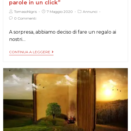
parole in un click”
TomasoNigris
7 Maggio 2020
Annunci
0 Commenti
A sorpresa, abbiamo deciso di fare un regalo ai
nostri…
CONTINUA A LEGGERE