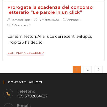
Prorogata la scadenza del concorso
letterario “Le parole in un click”
TomasoNigris
14 Marzo 2020
Annunci
0 Commenti
Carissimi lettori, Alla luce dei recenti sviluppi,
Incipit23 ha deciso…
CONTINUA A LEGGERE
1
2
CONTATTI VELOCI
Telefono:
+39 3792664627
E-mail: