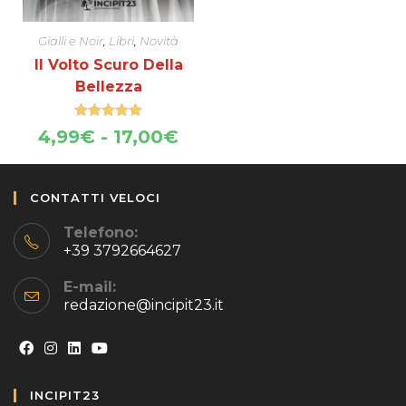
Gialli e Noir
,
Libri
,
Novità
Il Volto Scuro Della
Bellezza
Valutato
5.00
Fascia
4,99
€
-
17,00
€
su 5
di
prezzo:
da
CONTATTI VELOCI
4,99€
a
Telefono:
17,00€
+39 3792664627
E-mail:
redazione@incipit23.it
Opens
Opens
Opens
Opens
INCIPIT23
in
in
in
in