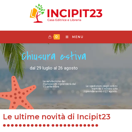
0
MENU
Chiusura estiva
dal 29 luglio al 26 agosto
La valutazione dei
manoscritti riprenderà dal
Le spedizioni degli ordini
15 settembre.
tramite il nostro sito
riprenderanno il 27 agosto.
Le ultime novità di Incipit23