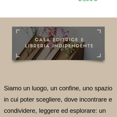
da
su 5
6,99€
a
18,00€
Siamo un
luogo
, un
confine
, uno
spazio
in cui poter scegliere, dove incontrare e
condividere, leggere ed esplorare: un