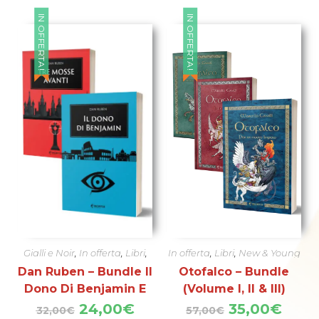
IN OFFERTA!
IN OFFERTA!
Gialli e Noir
,
In offerta
,
Libri
,
In offerta
,
Libri
,
New & Young
Novità
Adult
,
Novità
Dan Ruben – Bundle Il
Otofalco – Bundle
Dono Di Benjamin E
(volume I, II & III)
Tre Mosse Avanti
Il
Il
Il
Il
24,00
€
35,00
€
32,00
€
57,00
€