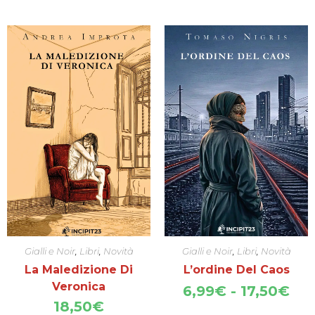
Gialli e Noir
,
Libri
,
Novità
Gialli e Noir
,
Libri
,
Novità
La Maledizione Di
L’ordine Del Caos
Veronica
Fas
6,99
€
-
17,50
€
di
18,50
€