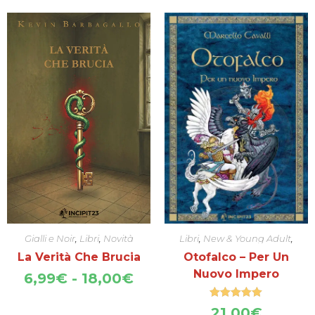
pre
da
6,
a
17,
Gialli e Noir
,
Libri
,
Novità
Libri
,
New & Young Adult
,
Novità
La Verità Che Brucia
Otofalco – Per Un
Nuovo Impero
Fascia
6,99
€
-
18,00
€
di
prezzo:
Valutato
5.00
21,00
€