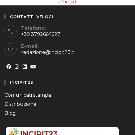
stampa
CONTATTI VELOCI
Telefono:
+39 3792664627
E-mail:
redazione@incipit23.it
Opens
Opens
Opens
Opens
INCIPIT23
in
in
in
in
a
a
a
a
Comunicati stampa
new
new
new
new
Distribuzione
tab
tab
tab
tab
Blog