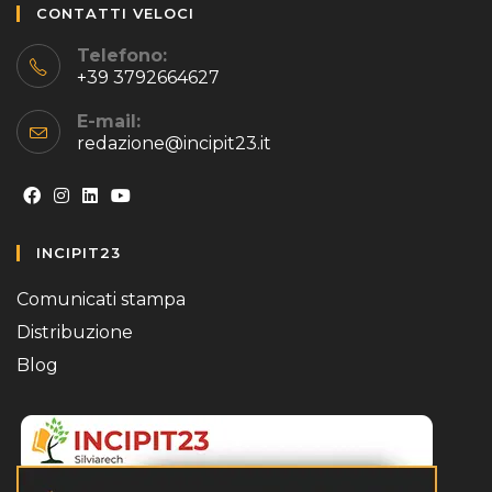
CONTATTI VELOCI
Telefono:
+39 3792664627
E-mail:
redazione@incipit23.it
Opens
Opens
Opens
Opens
INCIPIT23
in
in
in
in
a
a
a
a
Comunicati stampa
new
new
new
new
Distribuzione
tab
tab
tab
tab
Blog