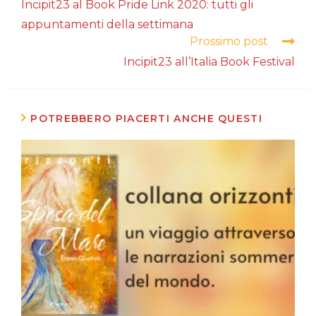
Incipit23 al Book Pride Link 2020: tutti gli
appuntamenti della settimana
a
Prossimo post
Incipit23 all’Italia Book Festival
leggere
POTREBBERO PIACERTI ANCHE QUESTI