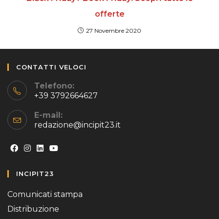
offerte
27 Novembre 2020
CONTATTI VELOCI
Telefono:
+39 3792664627
E-mail:
redazione@incipit23.it
Opens
Opens
Opens
Opens
INCIPIT23
in
in
in
in
a
a
a
a
Comunicati stampa
new
new
new
new
Distribuzione
tab
tab
tab
tab