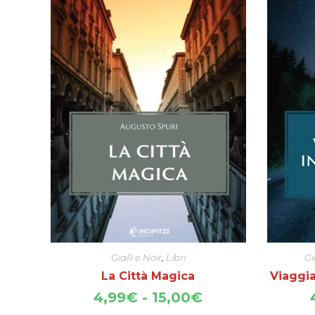
Gialli e Noir
,
Libri
Gi
La Città Magica
Viaggia
Fascia
4,99
€
-
15,00
€
di