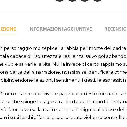
IZIONE
INFORMAZIONI AGGIUNTIVE
RECENSION
un personaggio molteplice: la rabbia per morte del padre 
ale capace di risolutezza e resilienza, salvo poi abban
e vuole salvarle la vita. Nulla invece di certo sappiamo su
na parte della narrazione, non si sa se identificare come
 dipingendone le azioni, i sentimenti, i gesti, le espressioni
ti
non ci sono solo i vivi. Le pagine di questo romanzo so
, colui che spinge la ragazza al limite dell’umanità, ten
derà l’uomo verso la risoluzione dell’enigma alla base del
i suoi loschi affari e la sua spietata violenza controlla 