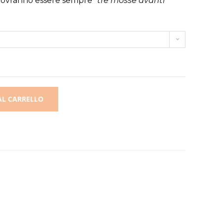
, dovranno essere sempre
“tre mosse avanti”
AL CARRELLO