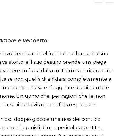
scia
ezzo:
 amore e vendetta
ttivo: vendicarsi dell’uomo che ha ucciso suo
99€
va storto, e il suo destino prende una piega
edere. In fuga dalla mafia russa e ricercata in
,00€
elta se non quella di affidarsi completamente a
, un uomo misterioso e sfuggente di cui non le è
nome. Un uomo che, per ragioni che lei non
 rischiare la vita pur di farla espatriare.
schioso doppio gioco e una resa dei conti col
ranno protagonisti di una pericolosa partita a