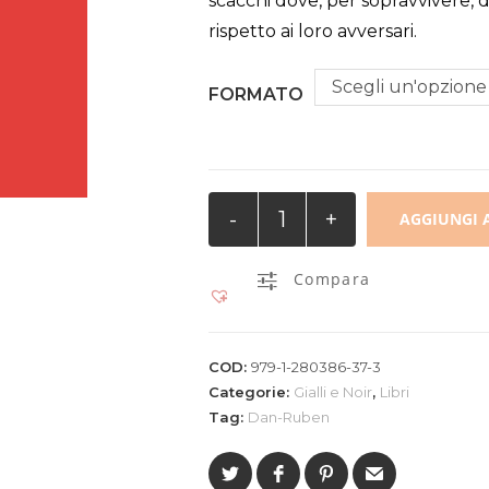
scacchi dove, per sopravvivere
rispetto ai loro avversari.
Scegli un'opzione
FORMATO
Tre
-
+
AGGIUNGI 
mosse
avanti
Compara
quantità
COD:
979-1-280386-37-3
Categorie:
Gialli e Noir
,
Libri
Tag:
Dan-Ruben