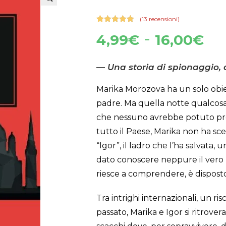
🔍
(
13
recensioni)
Valutato
13
Fa
-
4,99
€
16,00
€
4.92
su 5
su base
di
di
recensioni
pr
—
Una storia di spionaggio,
da
Marika Morozova ha un solo obie
4,
padre. Ma quella notte qualcosa 
a
che nessuno avrebbe potuto prev
16
tutto il Paese, Marika non ha sc
“Igor”, il ladro che l’ha salvata
dato conoscere neppure il vero 
riesce a comprendere, è disposto a
Tra intrighi internazionali, un ri
passato, Marika e Igor si ritrove