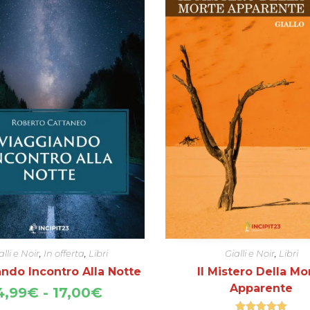
alli e Noir
,
In offerta
,
Libri
Gialli e Noir
,
Libri
ndo Incontro Alla Notte
Il Mistero Della Mo
Apparente
Fascia
4,99
€
-
17,00
€
di