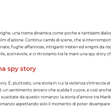
e righe, una trama dinamica come poche e tantissimi dial
n film d’azione. Continui cambi di scene, che si interro
serrate, fughe affannose, intriganti misteri ed enigmi da ris
e, scorrevole, e ci ritroviamo tra le mani una spy story ch
na spy story
y. È, piuttosto, una storia in cui la violenza s’intreccia al 
è un sentimento sincero che scalda il cuore, e così anche 
ni suscitate da questo romanzo: la storia d’amore tra Mar
 romanzo aspettando solo il momento di poter divampare