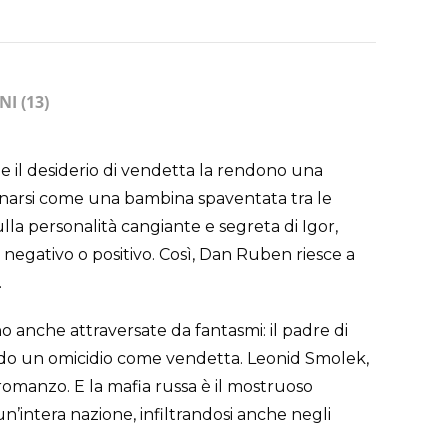
I (13)
e il desiderio di vendetta la rendono una
donarsi come una bambina spaventata tra le
lla personalità cangiante e segreta di Igor,
 negativo o positivo. Così, Dan Ruben riesce a
.
no anche attraversate da fantasmi: il padre di
tando un omicidio come vendetta. Leonid Smolek,
 romanzo. E la mafia russa è il mostruoso
un’intera nazione, infiltrandosi anche negli