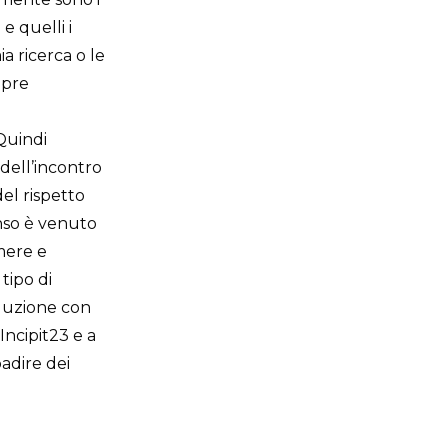
e quelli i
a ricerca o le
mpre
Quindi
dell’incontro
del rispetto
enso è venuto
mere e
tipo di
oduzione con
Incipit23 e a
adire dei