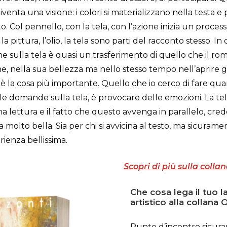
iventa una visione: i colori si materializzano nella testa e 
to. Col pennello, con la tela, con l’azione inizia un proces
 la pittura, l’olio, la tela sono parti del racconto stesso. 
ne sulla tela è quasi un trasferimento di quello che il r
me, nella sua bellezza ma nello stesso tempo nell’aprire 
è la cosa più importante. Quello che io cerco di fare qu
le domande sulla tela, è provocare delle emozioni. La te
na lettura e il fatto che questo avvenga in parallelo, cred
 molto bella. Sia per chi si avvicina al testo, ma sicuram
rienza bellissima.
Scopri di più sulla coll
Che cosa lega il tuo l
artistico alla collan
Punto d’incontro sicura