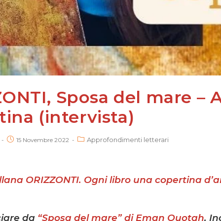
ONTI, Sposa del mare – A
ina (intervista)
Approfondimenti letterari
15 Novembre 2022
llana ORIZZONTI. Ogni libro una copertina d’ar
iare da
“Sposa del mare” di Eman Quotah
,
In