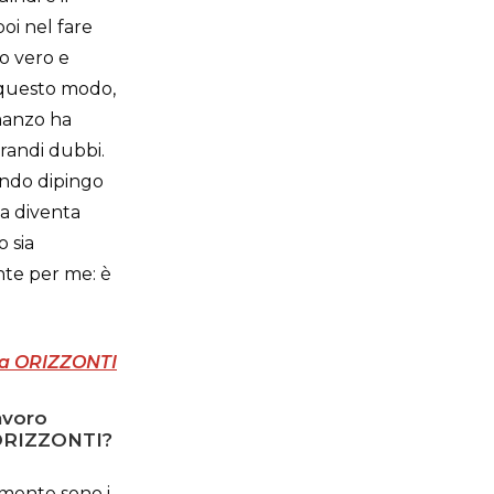
poi nel fare
so vero e
In questo modo,
omanzo ha
grandi dubbi.
ando dipingo
la diventa
o sia
ente per me: è
ana ORIZZONTI
avoro
a ORIZZONTI?
mente sono i