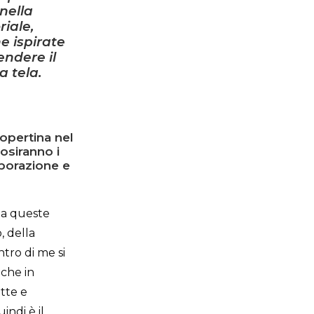
nella
riale,
e ispirate
endere il
a tela.
copertina nel
osiranno i
aborazione e
à a queste
, della
tro di me si
 che in
tte e
indi è il