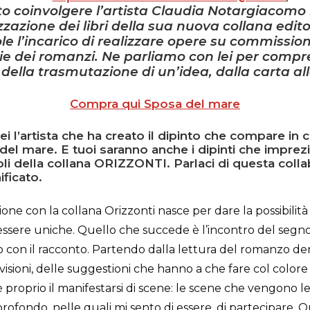
to coinvolgere l’artista Claudia Notargiacomo
zzazione dei libri della sua nuova collana edito
le l’incarico di realizzare opere su commission
rie dei romanzi. Ne parliamo con lei per compr
della trasmutazione di un’idea, dalla carta all
Compra qui Sposa del mare
sei l’artista che ha creato il dipinto che compare in 
del mare. E tuoi saranno anche i dipinti che imprezi
oli della collana ORIZZONTI. Parlaci di questa coll
ificato.
ione con la collana Orizzonti nasce per dare la possibilit
essere uniche. Quello che succede è l’incontro del segno
io con il racconto. Partendo dalla lettura del romanzo den
visioni, delle suggestioni che hanno a che fare col colore
 proprio il manifestarsi di scene: le scene che vengono le
rofondo, nelle quali mi sento di essere, di partecipare. Qu