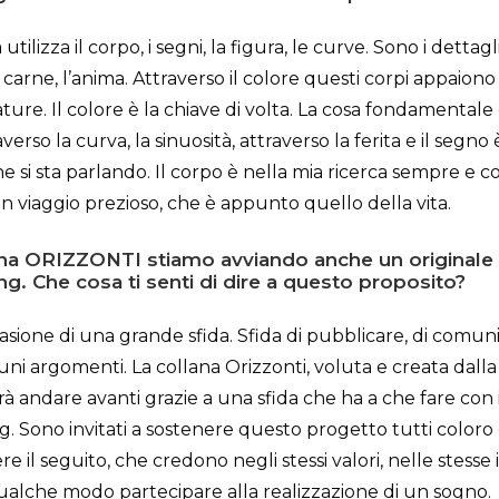
 utilizza il corpo, i segni, la figura, le curve. Sono i dettagl
carne, l’anima. Attraverso il colore questi corpi appaiono 
ature. Il colore è la chiave di volta. La cosa fondamentale 
verso la curva, la sinuosità, attraverso la ferita e il segno 
he si sta parlando. Il corpo è nella mia ricerca sempre 
n viaggio prezioso, che è appunto quello della vita.
ana ORIZZONTI stiamo avviando anche un originale 
g. Che cosa ti senti di dire a questo proposito?
sione di una grande sfida. Sfida di pubblicare, di comuni
cuni argomenti. La collana Orizzonti, voluta e creata dalla
trà andare avanti grazie a una sfida che ha a che fare con i
. Sono invitati a sostenere questo progetto tutti color
re il seguito, che credono negli stessi valori, nelle stesse
ualche modo partecipare alla realizzazione di un sogno.