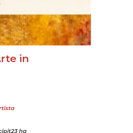
rte in
tista
cipit23
ha