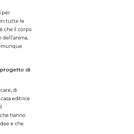
i per
in tutte le
è che il corpo
è dell’anima,
e comunque
progetto di
care, di
 casa editrice
l
o che hanno
 idee e che