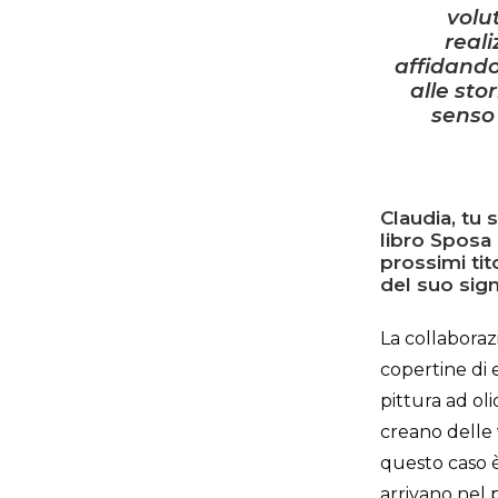
volu
reali
affidando
alle sto
senso 
Claudia, tu 
libro Sposa 
prossimi tit
del suo sign
La collaboraz
copertine di 
pittura ad ol
creano delle 
questo caso è
arrivano nel p