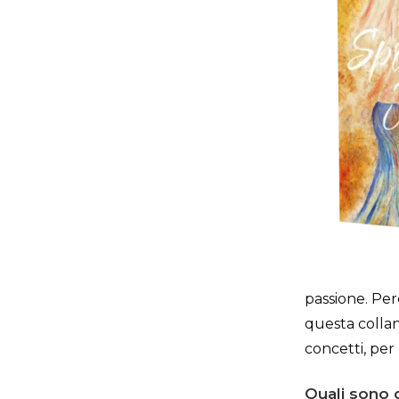
passione. Per
questa collan
concetti, per
Quali sono g