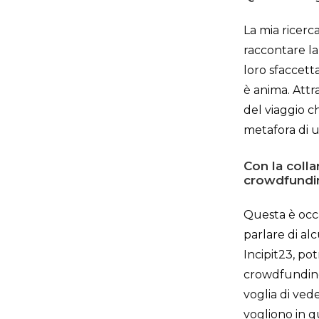
La mia ricerca
raccontare la 
loro sfaccett
è anima. Attra
del viaggio c
metafora di u
Con la coll
crowdfundin
Questa è occa
parlare di al
Incipit23, po
crowdfunding
voglia di vede
vogliono in q