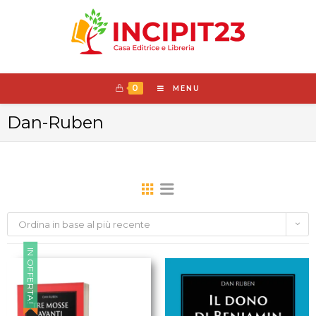
0
MENU
Dan-Ruben
Ordina in base al più recente
IN OFFERTA!