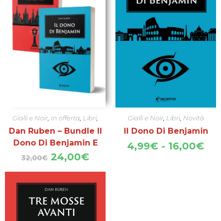
Gialli e Noir
,
In offerta
,
Libri
,
Gialli e Noir
,
Libri
,
Novità
Novità
Dan Ruben – Bundle Il
Il Dono Di Benjamin
Dono Di Benjamin E
Fas
4,99
€
-
16,00
€
di
Tre Mosse Avanti
Il
Il
24,00
€
32,00
€
pre
prezzo
prezzo
da
originale
attuale
4,
era:
è:
a
32,00€.
24,00€.
16