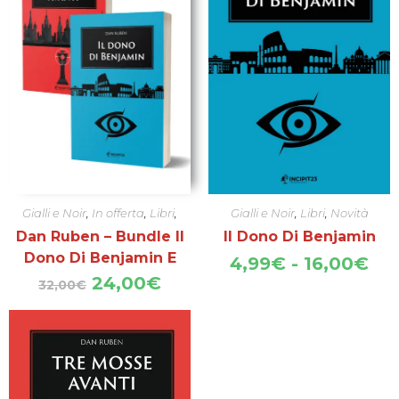
Gialli e Noir
,
In offerta
,
Libri
,
Gialli e Noir
,
Libri
,
Novità
Novità
Dan Ruben – Bundle Il
Il Dono Di Benjamin
Dono Di Benjamin E
Fas
4,99
€
-
16,00
€
di
Tre Mosse Avanti
Il
Il
24,00
€
32,00
€
pre
prezzo
prezzo
da
originale
attuale
4,
era:
è:
a
32,00€.
24,00€.
16