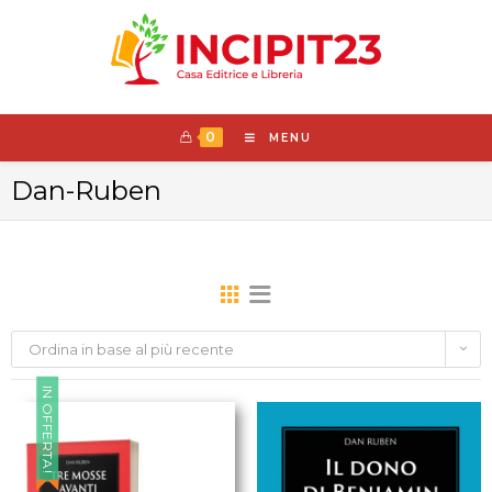
0
MENU
Dan-Ruben
Ordina in base al più recente
IN OFFERTA!