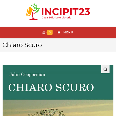
0
MENU
Chiaro Scuro
🔍