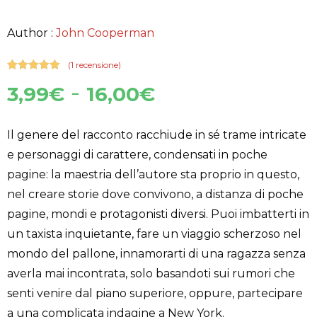
Author :
John Cooperman
(
1
recensione)
Valutato
1
5.00
Fascia
-
3,99
€
16,00
€
su 5 su
base di
di
recensioni
prezzo:
Il genere del racconto racchiude in sé trame intricate
da
e personaggi di carattere, condensati in poche
3,99€
pagine: la maestria dell’autore sta proprio in questo,
a
nel creare storie dove convivono, a distanza di poche
16,00€
pagine, mondi e protagonisti diversi. Puoi imbatterti in
un taxista inquietante, fare un viaggio scherzoso nel
mondo del pallone, innamorarti di una ragazza senza
averla mai incontrata, solo basandoti sui rumori che
senti venire dal piano superiore, oppure, partecipare
a una complicata indagine a New York.