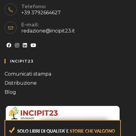
Telefono:
+39 3792664627
E-mail:
redazione@incipit23.it
Opens
Opens
Opens
Opens
INCIPIT23
in
in
in
in
a
a
a
a
Comunicati stampa
new
new
new
new
Distribuzione
tab
tab
tab
tab
Blog