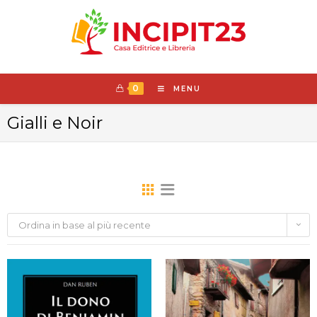
0
MENU
Gialli e Noir
Ordina in base al più recente