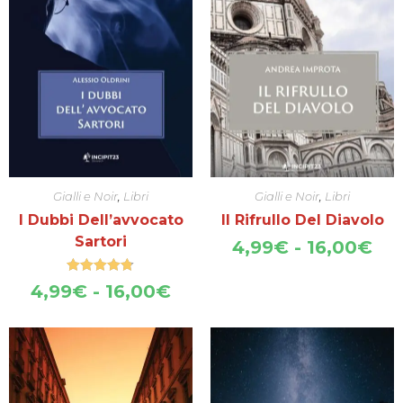
Gialli e Noir
,
Libri
Gialli e Noir
,
Libri
I Dubbi Dell’avvocato
Il Rifrullo Del Diavolo
Sartori
Fas
4,99
€
-
16,00
€
di
pre
Valutato
Fascia
4,99
€
-
16,00
€
4.75
su 5
da
di
4,
prezzo:
a
da
16
4,99€
a
16,00€