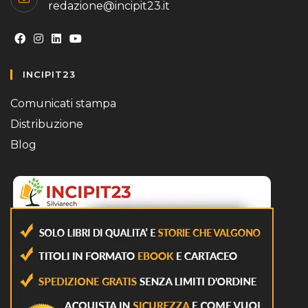
redazione@incipit23.it
Opens
Opens
Opens
Opens
INCIPIT23
in
in
in
in
a
a
a
a
Comunicati stampa
new
new
new
new
Distribuzione
tab
tab
tab
tab
Blog