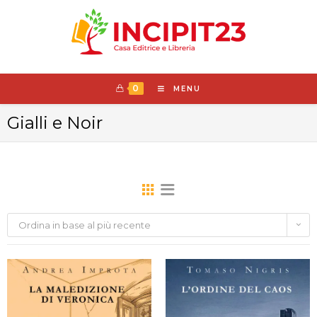
0
MENU
Gialli e Noir
Ordina in base al più recente