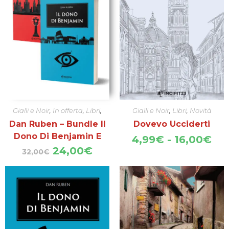
Gialli e Noir
,
In offerta
,
Libri
,
Gialli e Noir
,
Libri
,
Novità
Novità
Dan Ruben – Bundle Il
Dovevo Ucciderti
Dono Di Benjamin E
Fas
4,99
€
-
16,00
€
di
Tre Mosse Avanti
Il
Il
24,00
€
32,00
€
pre
prezzo
prezzo
da
originale
attuale
4,
era:
è:
a
32,00€.
24,00€.
16