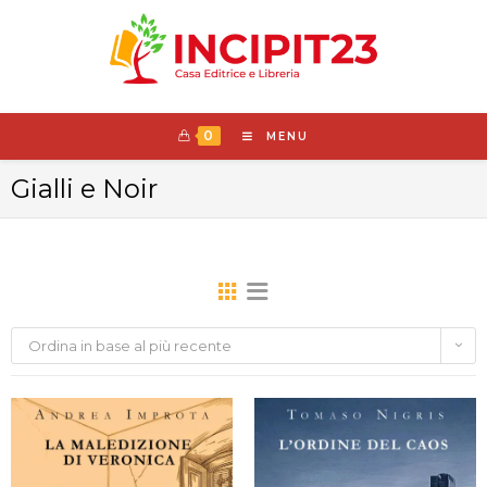
0
MENU
Gialli e Noir
Ordina in base al più recente