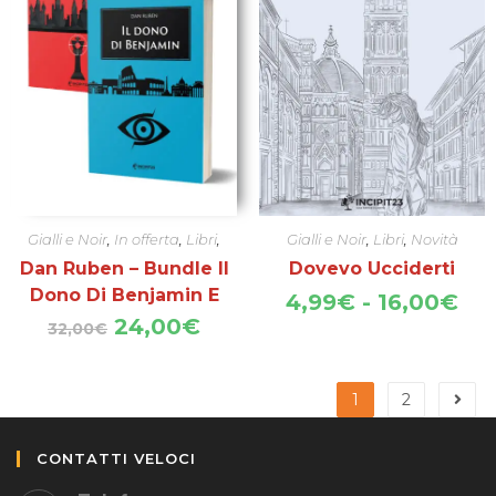
Gialli e Noir
,
In offerta
,
Libri
,
Gialli e Noir
,
Libri
,
Novità
Novità
Dan Ruben – Bundle Il
Dovevo Ucciderti
Dono Di Benjamin E
Fas
4,99
€
-
16,00
€
di
Tre Mosse Avanti
Il
Il
24,00
€
32,00
€
pre
prezzo
prezzo
da
originale
attuale
4,
era:
è:
1
2
a
32,00€.
24,00€.
16
CONTATTI VELOCI