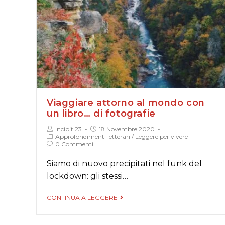
Viaggiare attorno al mondo con
un libro… di fotografie
Incipit 23
18 Novembre 2020
Approfondimenti letterari
/
Leggere per vivere
0 Commenti
Siamo di nuovo precipitati nel funk del
lockdown: gli stessi…
CONTINUA A LEGGERE