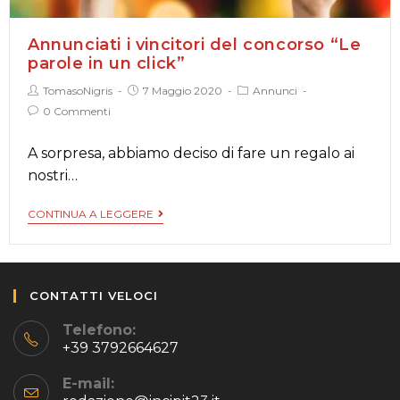
Annunciati i vincitori del concorso “Le
parole in un click”
TomasoNigris
7 Maggio 2020
Annunci
0 Commenti
A sorpresa, abbiamo deciso di fare un regalo ai
nostri…
CONTINUA A LEGGERE
CONTATTI VELOCI
Telefono:
+39 3792664627
E-mail: