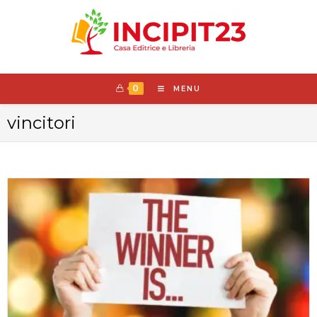
0
MENU
vincitori