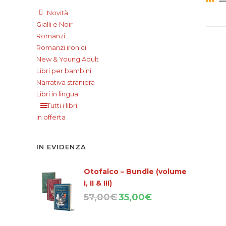
Novità
Gialli e Noir
Romanzi
Romanzi ironici
New & Young Adult
Libri per bambini
Narrativa straniera
Libri in lingua
Tutti i libri
In offerta
IN EVIDENZA
Otofalco – Bundle (volume
I, II & III)
Il
Il
57,00
€
35,00
€
prezzo
prezzo
originale
attuale