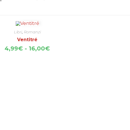
Libri
,
Romanzi
Ventitré
Fascia
4,99
€
-
16,00
€
di
prezzo:
da
4,99€
a
16,00€