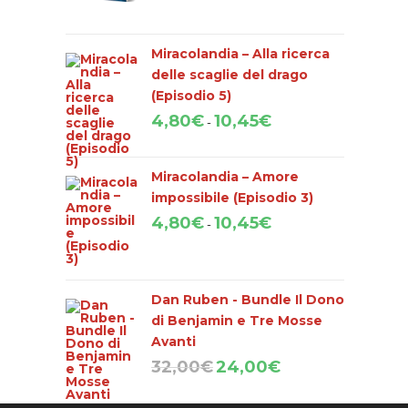
originale
attuale
era:
è:
Miracolandia – Alla ricerca
57,00€.
35,00€.
delle scaglie del drago
(Episodio 5)
Fascia
4,80
€
10,45
€
-
di
prezzo:
Miracolandia – Amore
da
impossibile (Episodio 3)
4,80€
Fascia
4,80
€
10,45
€
a
-
di
10,45€
prezzo:
da
Dan Ruben - Bundle Il Dono
4,80€
di Benjamin e Tre Mosse
a
Avanti
10,45€
Il
Il
32,00
€
24,00
€
prezzo
prezzo
originale
attuale