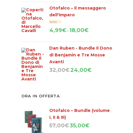
era:
è:
Otofalco – Il messaggero
57,00€.
35,00€.
dell'Impero
Valutato
Fascia
4,99
€
18,00
€
-
4.67
su 5
di
prezzo:
Dan Ruben - Bundle Il Dono
da
di Benjamin e Tre Mosse
4,99€
Avanti
a
Il
Il
32,00
€
24,00
€
18,00€
prezzo
prezzo
originale
attuale
era:
è:
32,00€.
24,00€.
ORA IN OFFERTA
Otofalco – Bundle (volume
I, II & III)
Il
Il
57,00
€
35,00
€
prezzo
prezzo