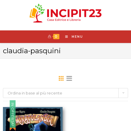
0
MENU
claudia-pasquini
Ordina in base al più recente
IN OFFERTA!