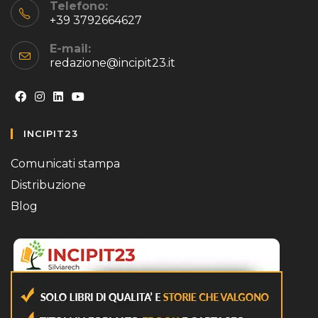
Telefono:
+39 3792664627
E-mail:
redazione@incipit23.it
Opens
Opens
Opens
Opens
INCIPIT23
in
in
in
in
a
a
a
a
Comunicati stampa
new
new
new
new
Distribuzione
tab
tab
tab
tab
Blog