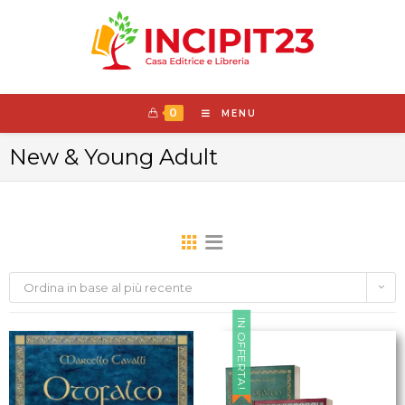
0
MENU
New & Young Adult
Ordina in base al più recente
IN OFFERTA!