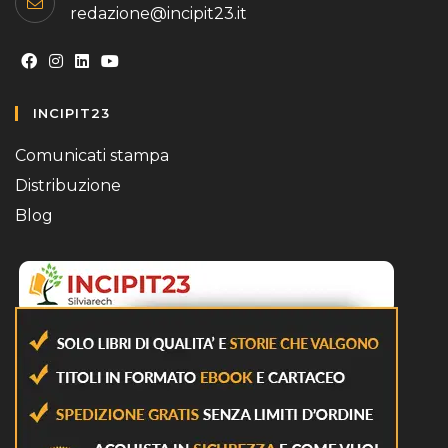
redazione@incipit23.it
Opens
Opens
Opens
Opens
INCIPIT23
in
in
in
in
a
a
a
a
Comunicati stampa
new
new
new
new
Distribuzione
tab
tab
tab
tab
Blog