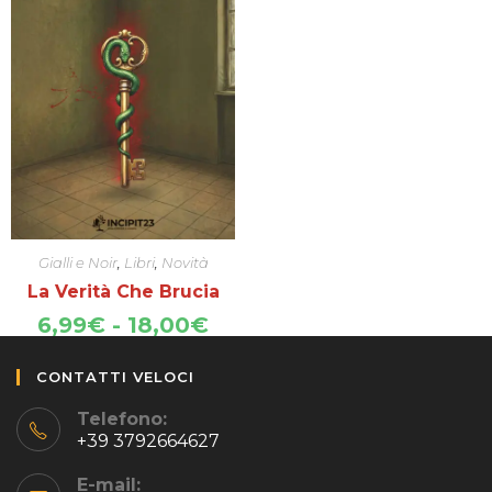
Gialli e Noir
,
Libri
,
Novità
La Verità Che Brucia
Fascia
6,99
€
-
18,00
€
di
prezzo:
CONTATTI VELOCI
da
6,99€
Telefono:
a
+39 3792664627
18,00€
E-mail: