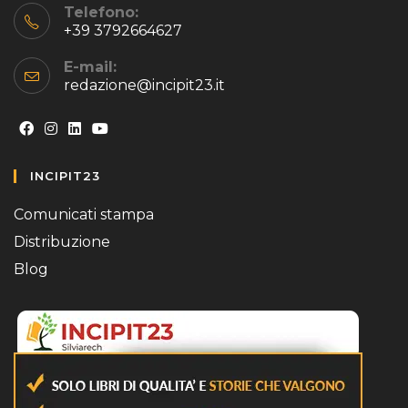
Telefono:
16
+39 3792664627
E-mail:
redazione@incipit23.it
Opens
Opens
Opens
Opens
INCIPIT23
in
in
in
in
a
a
a
a
Comunicati stampa
new
new
new
new
Distribuzione
tab
tab
tab
tab
Blog