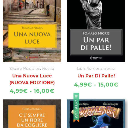
Gialli e Noir
,
Libri
,
Novità
Libri
,
Romanzi ironici
Una Nuova Luce
Un Par Di Palle!
(NUOVA EDIZIONE)
Fas
4,99
€
-
15,00
€
di
Fascia
4,99
€
-
16,00
€
pre
di
IN OFFERTA!
da
prezzo:
4,
da
a
4,99€
15
a
16,00€