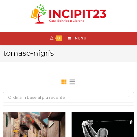
0
MENU
tomaso-nigris
Ordina in base al più recente