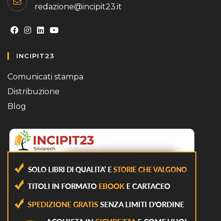
redazione@incipit23.it
Opens
Opens
Opens
Opens
INCIPIT23
in
in
in
in
a
a
a
a
Comunicati stampa
new
new
new
new
Distribuzione
tab
tab
tab
tab
Blog