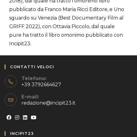
2018), dal quale ha tratto l’omonimo libro
pubblicato da Franco Maria Ricci Editore, e Uno
sguardo su Venezia (Best Documentary Film al
GRIFF 2022), con Ottavia Piccolo, dal quale
pure ha tratto il libro omonimo pubblicato con
Incipit23.
CONTATTI VELOCI
Telefono:
+39 3792664627
E-mail:
redazione@incipit23.it
Opens
Opens
Opens
Opens
INCIPIT23
in
in
in
in