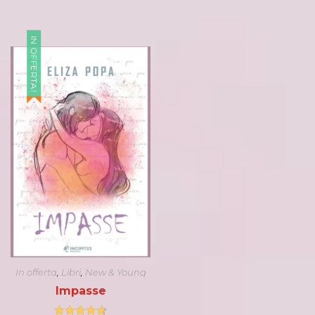
IN OFFERTA!
In offerta
,
Libri
,
New & Young
Adult
Impasse