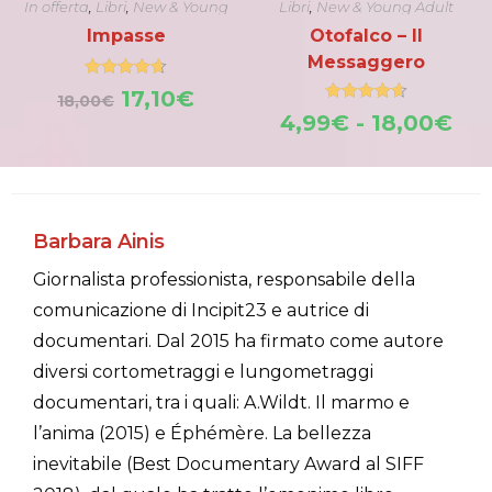
In offerta
,
Libri
,
New & Young
Libri
,
New & Young Adult
Adult
Impasse
Otofalco – Il
Messaggero
Dell’Impero
Valutato
Il
Il
17,10
€
18,00
€
4.62
su 5
Valutato
prezzo
prezzo
Fas
4,99
€
-
18,00
€
4.67
su 5
originale
attuale
di
era:
è:
pre
18,00€.
17,10€.
da
4,
a
Barbara Ainis
18,
Giornalista professionista, responsabile della
comunicazione di Incipit23 e autrice di
documentari. Dal 2015 ha firmato come autore
diversi cortometraggi e lungometraggi
documentari, tra i quali: A.Wildt. Il marmo e
l’anima (2015) e Éphémère. La bellezza
inevitabile (Best Documentary Award al SIFF