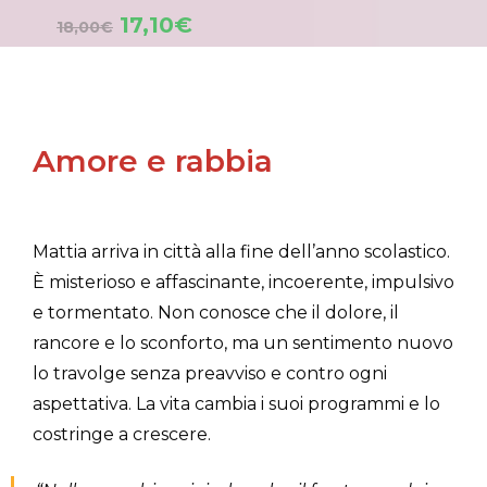
Valutato
Il
Il
17,10
€
18,00
€
4.62
su 5
prezzo
prezzo
originale
attuale
era:
è:
18,00€.
17,10€.
Amore e rabbia
Mattia arriva in città alla fine dell’anno scolastico.
È misterioso e affascinante, incoerente, impulsivo
e tormentato. Non conosce che il dolore, il
rancore e lo sconforto, ma un sentimento nuovo
lo travolge senza preavviso e contro ogni
aspettativa. La vita cambia i suoi programmi e lo
costringe a crescere.