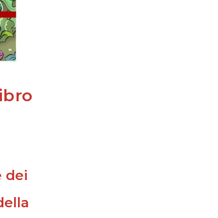
ibro
è dei
della