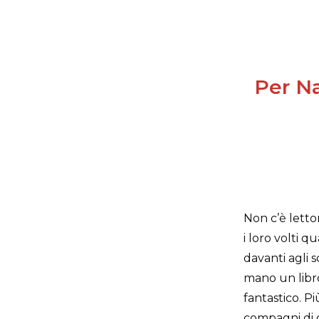
Per Na
Non c’è lett
i loro volti 
davanti agli s
mano un libr
fantastico. Pi
compagni di gi