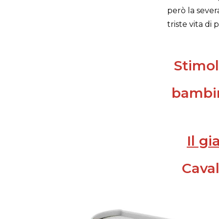
però la sever
triste vita di 
Stimol
bambin
Il g
Caval