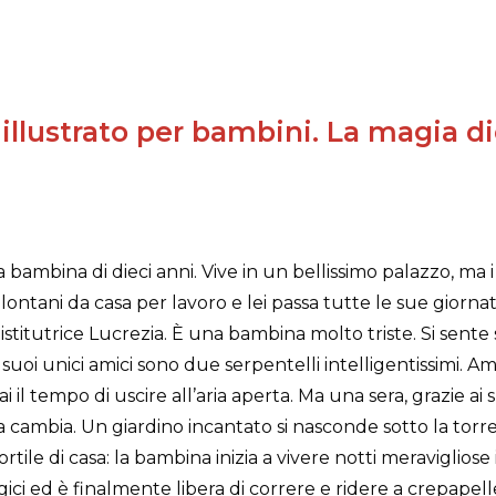
 illustrato per bambini. La magia d
 bambina di dieci anni. Vive in un bellissimo palazzo, ma i
ontani da casa per lavoro e lei passa tutte le sue giorna
 istitutrice Lucrezia. È una bambina molto triste. Si sent
 suoi unici amici sono due serpentelli intelligentissimi. A
il tempo di uscire all’aria aperta. Ma una sera, grazie ai s
ra cambia. Un giardino incantato si nasconde sotto la torre
ortile di casa: la bambina inizia a vivere notti meraviglios
gici ed è finalmente libera di correre e ridere a crepapel