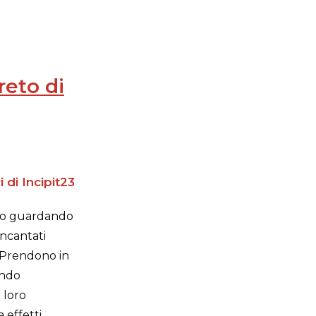
reto di
 di Incipit23
nto guardando
incantati
o. Prendono in
ondo
 loro
 effetti