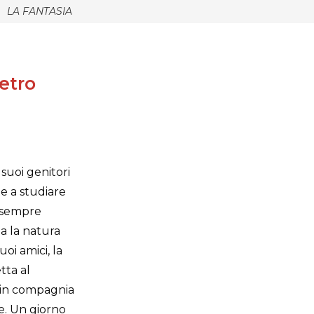
LA FANTASIA
ietro
 suoi genitori
te a studiare
e sempre
ma la natura
uoi amici, la
tta al
e in compagnia
le. Un giorno