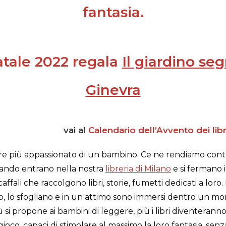
fantasia.
tale 2022 regala
Il giardino seg
Ginevra
vai al
Calendario dell’Avvento dei libri
ore più appassionato di un bambino. Ce ne rendiamo co
quando entrano nella nostra
libreria di Milano
e si fermano 
caffali che raccolgono libri, storie, fumetti dedicati a lor
o, lo sfogliano e in un attimo sono immersi dentro un m
ù si propone ai bambini di leggere, più i libri diventeranno
oco, capaci di stimolare al massimo la loro fantasia, senza